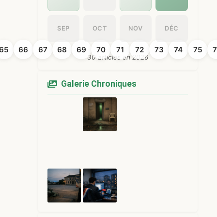
SEP
OCT
NOV
DÉC
65
66
67
68
69
70
71
72
73
74
75
7
30 articles en 2026
Galerie Chroniques