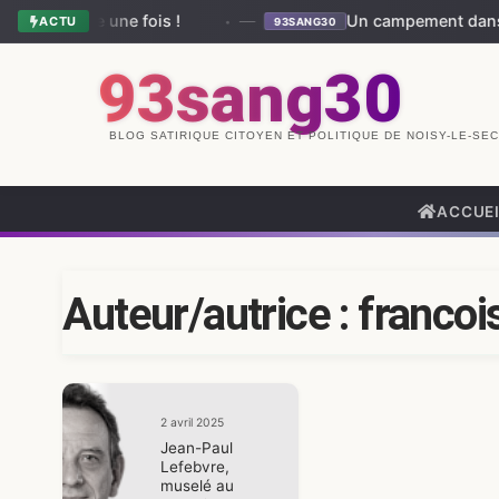
… encore une fois !
—
Un campement dans le qu
ACTU
93SANG30
93sang30
BLOG SATIRIQUE CITOYEN ET POLITIQUE DE NOISY-LE-SEC
ACCUE
Auteur/autrice :
franco
2 avril 2025
Jean-Paul
Lefebvre,
muselé au