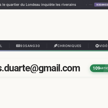
artier du Londeau inquiète les riverains
—
«
93SANG30
IL
93SANG30
CHRONIQUES
VID
is.duarte@gmail.com
109
ARTI