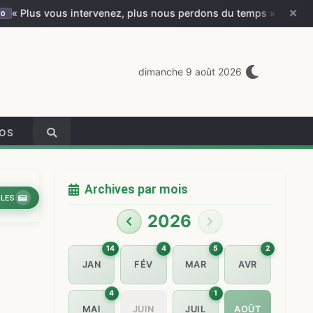
 Plus vous intervenez, plus nous perdons du temps » — Olivier 
dimanche 9 août 2026
ÉOS
Archives par mois
CLES
2026
14
4
5
2
JAN
FÉV
MAR
AVR
4
1
MAI
JUIN
JUIL
AOÛT