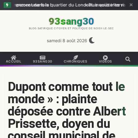
ore une fois !
nt dans le quartier du Londeau inquiète les riverains
—
« Plus vous intervenez, plus nous 
93sang30
BLOG SATIRIQUE CITOYEN ET POLITIQUE DE NOISY-LE-SEC
samedi 8 août 2026
ACCUEIL
93SANG30
CHRONIQUES
VIDÉOS
Dupont comme tout le
monde » : plainte
déposée contre Albert
Prissette, doyen du
conseil municipal de