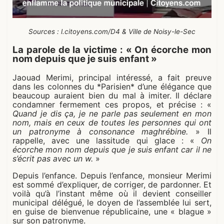
Sources :
l.citoyens.com/D4
& Ville de Noisy-le-Sec
La parole de la victime : « On écorche mon
nom depuis que je suis enfant »
Jaouad Merimi, principal intéressé, a fait preuve
dans les colonnes du *Parisien* d’une élégance que
beaucoup auraient bien du mal à imiter. Il déclare
condamner fermement ces propos, et précise : «
Quand je dis ça, je ne parle pas seulement en mon
nom, mais en ceux de toutes les personnes qui ont
un patronyme à consonance maghrébine.
» Il
rappelle, avec une lassitude qui glace : «
On
écorche mon nom depuis que je suis enfant car il ne
s’écrit pas avec un w.
»
Depuis l’enfance. Depuis l’enfance, monsieur Merimi
est sommé d’expliquer, de corriger, de pardonner. Et
voilà qu’à l’instant même où il devient conseiller
municipal délégué, le doyen de l’assemblée lui sert,
en guise de bienvenue républicaine, une « blague »
sur son patronyme.