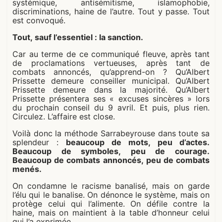
systémique, antisémitisme, islamophobie,
discriminations, haine de l’autre. Tout y passe. Tout
est convoqué.
Tout, sauf l’essentiel : la sanction.
Car au terme de ce communiqué fleuve, après tant
de proclamations vertueuses, après tant de
combats annoncés, qu’apprend-on ? Qu’Albert
Prissette demeure conseiller municipal. Qu’Albert
Prissette demeure dans la majorité. Qu’Albert
Prissette présentera ses « excuses sincères » lors
du prochain conseil du 9 avril. Et puis, plus rien.
Circulez. L’affaire est close.
Voilà donc la méthode Sarrabeyrouse dans toute sa
splendeur :
beaucoup de mots, peu d’actes.
Beaucoup de symboles, peu de courage.
Beaucoup de combats annoncés, peu de combats
menés.
On condamne le racisme banalisé, mais on garde
l’élu qui le banalise. On dénonce le système, mais on
protège celui qui l’alimente. On défile contre la
haine, mais on maintient à la table d’honneur celui
qui l’a exprimée.