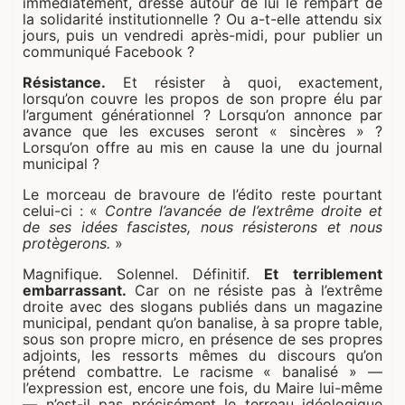
immédiatement, dressé autour de lui le rempart de
la solidarité institutionnelle ? Ou a-t-elle attendu six
jours, puis un vendredi après-midi, pour publier un
communiqué Facebook ?
Résistance.
Et résister à quoi, exactement,
lorsqu’on couvre les propos de son propre élu par
l’argument générationnel ? Lorsqu’on annonce par
avance que les excuses seront « sincères » ?
Lorsqu’on offre au mis en cause la une du journal
municipal ?
Le morceau de bravoure de l’édito reste pourtant
celui-ci : «
Contre l’avancée de l’extrême droite et
de ses idées fascistes, nous résisterons et nous
protègerons.
»
Magnifique. Solennel. Définitif.
Et terriblement
embarrassant.
Car on ne résiste pas à l’extrême
droite avec des slogans publiés dans un magazine
municipal, pendant qu’on banalise, à sa propre table,
sous son propre micro, en présence de ses propres
adjoints, les ressorts mêmes du discours qu’on
prétend combattre. Le racisme « banalisé » —
l’expression est, encore une fois, du Maire lui-même
— n’est-il pas précisément le terreau idéologique