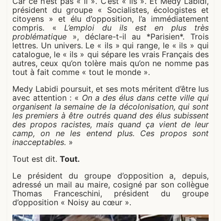
Car ce n’est pas « il ». C’est « ils ». Et Medy Labidi,
président du groupe « Socialistes, écologistes et
citoyens » et élu d’opposition, l’a immédiatement
compris. «
L’emploi du ils est en plus très
problématique
», déclare-t-il au *Parisien*. Trois
lettres. Un univers. Le « ils » qui range, le « ils » qui
catalogue, le « ils » qui sépare les vrais Français des
autres, ceux qu’on tolère mais qu’on ne nomme pas
tout à fait comme « tout le monde ».
Medy Labidi poursuit, et ses mots méritent d’être lus
avec attention : «
On a des élus dans cette ville qui
organisent la semaine de la décolonisation, qui sont
les premiers à être outrés quand des élus subissent
des propos racistes, mais quand ça vient de leur
camp, on ne les entend plus. Ces propos sont
inacceptables.
»
Tout est dit.
Tout.
Le président du groupe d’opposition a, depuis,
adressé un mail au maire, cosigné par son collègue
Thomas Franceschini, président du groupe
d’opposition « Noisy au cœur ».