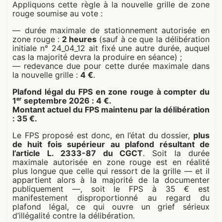
Appliquons cette règle à la nouvelle grille de zone
rouge soumise au vote :
— durée maximale de stationnement autorisée en
zone rouge :
2 heures
(sauf à ce que la délibération
initiale n° 24_04_12 ait fixé une autre durée, auquel
cas la majorité devra la produire en séance) ;
— redevance due pour cette durée maximale dans
la nouvelle grille :
4 €
.
Plafond légal du FPS en zone rouge à compter du
1ᵉʳ septembre 2026 : 4 €.
Montant actuel du FPS maintenu par la délibération
: 35 €.
Le FPS proposé est donc, en l’état du dossier,
plus
de huit fois supérieur au plafond résultant de
l’article L. 2333-87 du CGCT
. Soit la durée
maximale autorisée en zone rouge est en réalité
plus longue que celle qui ressort de la grille — et il
appartient alors à la majorité de la documenter
publiquement —, soit le FPS à 35 € est
manifestement disproportionné au regard du
plafond légal, ce qui ouvre un grief sérieux
d’illégalité contre la délibération.