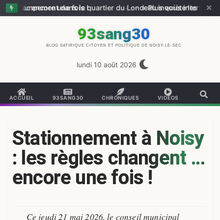
 encore une fois !
pement dans le quartier du Londeau inquiète les riverains
—
« Plus vous intervenez, plus n
93sang30
BLOG SATIRIQUE CITOYEN ET POLITIQUE DE NOISY-LE-SEC
lundi 10 août 2026
ACCUEIL
93SANG30
CHRONIQUES
VIDÉOS
Stationnement à Noisy
: les règles changent …
encore une fois !
Ce jeudi 21 mai 2026, le conseil municipal