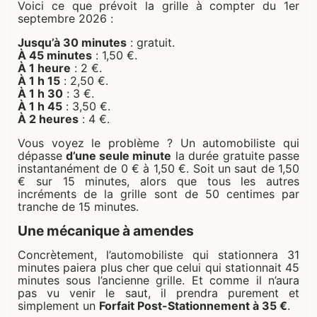
Voici ce que prévoit la grille à compter du 1er
septembre 2026 :
Jusqu’à 30 minutes
: gratuit.
À 45 minutes
: 1,50 €.
À 1 heure
: 2 €.
À 1 h 15
: 2,50 €.
À 1 h 30
: 3 €.
À 1 h 45
: 3,50 €.
À 2 heures
: 4 €.
Vous voyez le problème ? Un automobiliste qui
dépasse
d’une seule minute
la durée gratuite passe
instantanément de 0 € à 1,50 €. Soit un saut de 1,50
€ sur 15 minutes, alors que tous les autres
incréments de la grille sont de 50 centimes par
tranche de 15 minutes.
Une mécanique à amendes
Concrètement, l’automobiliste qui stationnera 31
minutes paiera plus cher que celui qui stationnait 45
minutes sous l’ancienne grille. Et comme il n’aura
pas vu venir le saut, il prendra purement et
simplement un
Forfait Post-Stationnement à 35 €
.