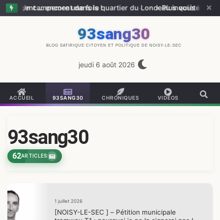
ngent … encore une fois !
Un campement dans le quartier du Londeau inquiète les riverai
—
« Plus vous intervenez,
93sang30
BLOG SATIRIQUE CITOYEN ET POLITIQUE DE NOISY-LE-SEC
jeudi 6 août 2026
ACCUEIL
93SANG30
CHRONIQUES
VIDÉOS
93sang30
62
ARTICLES
1 juillet 2026
[NOISY-LE-SEC ] – Pétition municipale