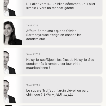
L’ « aller-vers »… un bilan décevant, un « aller-
simple » vers un mandat gâché
7 mai 2025
Affaire Berhouma : quand Olivier
Sarrabeyrouse s’érige en chancelier
académique
16 avril 2025
Noisy-le-sec/Djéol : les élus de Noisy-le-Sec
condamnés à rembourser leur virée
mauritanienne !
15 avril 2025
Le square Truffaut : jardin d’éveil ou parc
chimique ? El-‘Ār – شْهُومَة، الـعَار