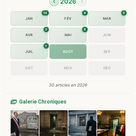
2026
14
4
5
JAN
FÉV
MAR
2
4
AVR
MAI
JUIN
1
JUIL
AOÛT
SEP
OCT
NOV
DÉC
30 articles en 2026
Galerie Chroniques