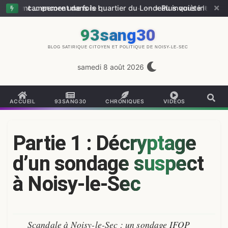
t … encore une fois !
 campement dans le quartier du Londeau inquiète les riverains
—
« Plus vous intervenez, pl
93sang30
BLOG SATIRIQUE CITOYEN ET POLITIQUE DE NOISY-LE-SEC
samedi 8 août 2026
ACCUEIL
93SANG30
CHRONIQUES
VIDÉOS
Partie 1 : Décryptage
d’un sondage suspect
à Noisy-le-Sec
Scandale à Noisy-le-Sec : un sondage IFOP