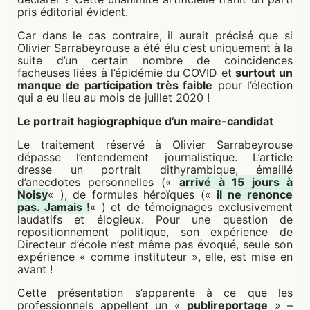
pris éditorial évident.
Car dans le cas contraire, il aurait précisé que si
Olivier Sarrabeyrouse a été élu c’est uniquement à la
suite d’un certain nombre de coincidences
facheuses liées à l’épidémie du COVID et
surtout un
manque de participation très faible
pour l’élection
qui a eu lieu au mois de juillet 2020 !
Le portrait hagiographique d’un maire-candidat
Le traitement réservé à Olivier Sarrabeyrouse
dépasse l’entendement journalistique. L’article
dresse un portrait dithyrambique, émaillé
d’anecdotes personnelles («
arrivé à 15 jours à
Noisy
« ), de formules héroïques («
il ne renonce
pas. Jamais !
« ) et de témoignages exclusivement
laudatifs et élogieux. Pour une question de
repositionnement politique, son expérience de
Directeur d’école n’est même pas évoqué, seule son
expérience « comme instituteur », elle, est mise en
avant !
Cette présentation s’apparente à ce que les
professionnels appellent un «
publireportage
» –