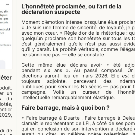
L’honnêteté proclamée, ou l’art de la
déclaration suspecte
Moment d’émotion intense lorsqu’une élue procla
« Je suis une femme de sincérité, de loyauté, je p
avec mon cœur. » Règle d’or de la rhétorique : q
quelqu’un proclame son honnêteté sur tous les to
c’est généralement qu’elle n’est pas aussi évid
qu’il y paraît. La probité véritable, comme l’éléga
ne s’annonce pas — elle se constate.
Cette même élue déclara avoir « été adjoi
pendant six ans ». Au passé composé. Or 
élections auront lieu en mars 2026. Elle
est
d
léter
toujours adjointe, percevant des indemni
publiques pour servir les Noiséens — pas pour f
oduit.
campagne. Voilà un curseur de l’honnêt
er un
intellectuelle remarquablement élastique.
rs du
otés,
Faire barrage, mais à quoi bon ?
ntier
2029,
« Faire barrage à Duarte ! Faire barrage à Deleu
clamait le représentant de LFI, à côté de ses po
qui en conclusion de son intervention a déclaré q
ndi de
aurait pu citer un célèbre poète palestinien, 