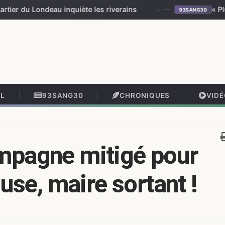
inquiète les riverains
—
« Plus vous interven
93SANG30
IL
93SANG30
CHRONIQUES
VID
mpagne mitigé pour
use, maire sortant !