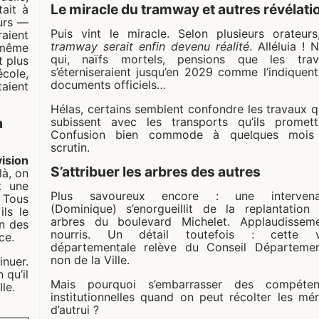
Le miracle du tramway et autres révélati
tait à
eurs —
Puis vint le miracle. Selon plusieurs orateur
aient
tramway serait enfin devenu réalité
. Alléluia ! 
-même
qui, naïfs mortels, pensions que les trav
t plus
s’éterniseraient jusqu’en 2029 comme l’indiquent
école,
documents officiels…
aient
Hélas, certains semblent confondre les travaux qu
à
subissent avec les transports qu’ils promett
Confusion bien commode à quelques mois
scrutin.
vision
S’attribuer les arbres des autres
là, on
t une
Plus savoureux encore : une intervena
… Tous
(Dominique) s’enorgueillit de la replantation
ils le
arbres du boulevard Michelet. Applaudissem
on des
nourris. Un détail toutefois : cette v
ce.
départementale relève du Conseil Départemen
non de la Ville.
nuer.
 qu’il
Mais pourquoi s’embarrasser des compéten
le.
institutionnelles quand on peut récolter les mér
d’autrui ?