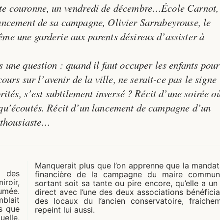
te couronne, un vendredi de décembre…École Carnot,
ancement de sa campagne, Olivier Sarrabeyrouse, le
me une garderie aux parents désireux d’assister à
 une question : quand il faut occuper les enfants pour
ours sur l’avenir de la ville, ne serait-ce pas le signe
rités, s’est subtilement inversé ? Récit d’une soirée o
 qu’écoutés. Récit d’un lancement de campagne d’un
enthousiaste…
Manquerait plus que l’on apprenne que la mandat
, des
financière de la campagne du maire commun
roir,
sortant soit sa tante ou pire encore, qu’elle a un 
fumée.
direct avec l’une des deux associations bénéficia
mblait
des locaux du l’ancien conservatoire, fraiche
s que
repeint lui aussi.
uelle,