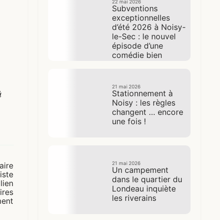
22 mai 2026
Subventions
exceptionnelles
d’été 2026 à Noisy-
le-Sec : le nouvel
épisode d’une
comédie bien
rodée
21 mai 2026
ù
Stationnement à
Noisy : les règles
changent … encore
une fois !
21 mai 2026
aire
Un campement
iste
dans le quartier du
lien
Londeau inquiète
ires
les riverains
ment