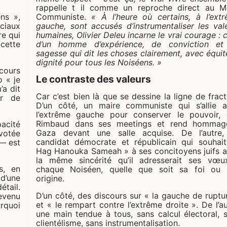
rappelle t il comme un reproche direct au M
Communiste.
« À l’heure où certains, à l’ext
ns »,
gauche, sont accusés d’instrumentaliser les val
ociaux
humaines, Olivier Deleu incarne le vrai courage : c
re qui
d’un homme d’expérience, de conviction et
 cette
sagesse qui dit les choses clairement, avec équit
dignité pour tous les Noiséens. »
scours
Le contraste des valeurs
o « je
’a dit
Car c’est bien là que se dessine la ligne de fract
ur de
D’un côté, un maire communiste qui s’allie 
l’extrême gauche pour conserver le pouvoir, 
Rimbaud dans ses meetings et rend hommag
acité
Gaza devant une salle acquise. De l’autre
votée
candidat démocrate et républicain qui souhai
— est
Hag Hanouka Sameah » à ses concitoyens juifs 
la même sincérité qu’il adresserait ses vœ
s, en
chaque Noiséen, quelle que soit sa foi ou
 d’une
origine.
tail.
D’un côté, des discours sur « la gauche de ruptu
evenu
et « le rempart contre l’extrême droite ». De l’au
rquoi
une main tendue à tous, sans calcul électoral, 
clientélisme, sans instrumentalisation.