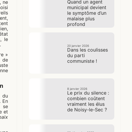
Quand un agent
, ne
municipal devient
oisi
ils
le symptôme d’un
ent,
malaise plus
tent
profond
en,
état
, le
.
20 janvier 2026
Dans les coulisses
re »
du parti
s de
communiste !
uste
onne
on
8 janvier 2026
Le prix du silence :
u du
combien coûtent
. En
vraiment les élus
s se
de Noisy-le-Sec ?
e et
paix