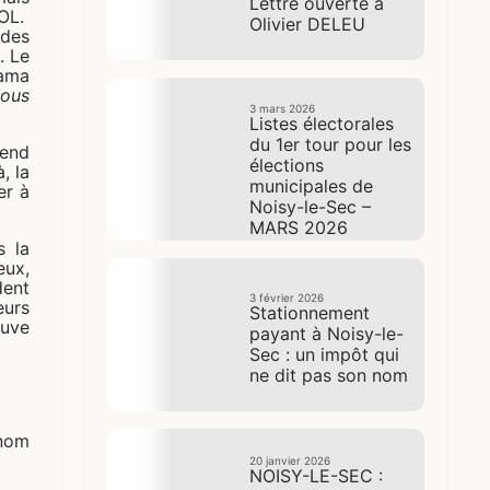
Lettre ouverte à
LOL.
Olivier DELEU
des
. Le
lama
nous
3 mars 2026
Listes électorales
du 1er tour pour les
tend
élections
, la
municipales de
er à
Noisy-le-Sec –
MARS 2026
s la
eux,
dent
3 février 2026
eurs
Stationnement
ouve
payant à Noisy-le-
Sec : un impôt qui
ne dit pas son nom
 nom
20 janvier 2026
NOISY-LE-SEC :