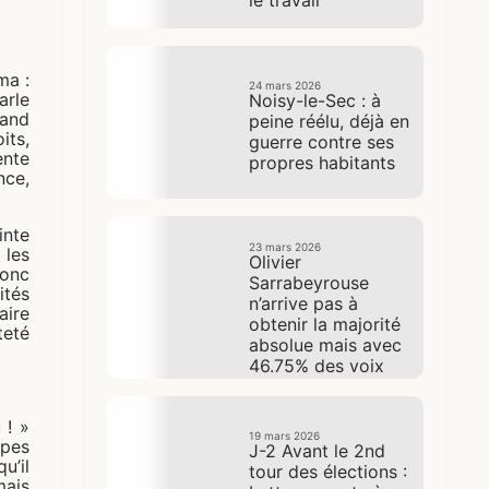
ma :
24 mars 2026
arle
Noisy-le-Sec : à
uand
peine réélu, déjà en
its,
guerre contre ses
ente
propres habitants
nce,
nte
23 mars 2026
les
Olivier
onc
Sarrabeyrouse
tés
n’arrive pas à
aire
obtenir la majorité
eté
absolue mais avec
46.75% des voix
remporte les
élections
 ! »
municipales
19 mars 2026
mpes
J-2 Avant le 2nd
u’il
tour des élections :
mais