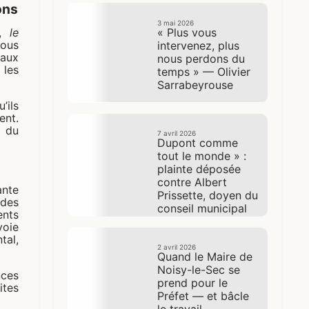
ons
3 mai 2026
« Plus vous
s,
le
Nous
intervenez, plus
aux
nous perdons du
 les
temps » — Olivier
Sarrabeyrouse
’ils
ent.
 du
7 avril 2026
Dupont comme
tout le monde » :
plainte déposée
contre Albert
nte
Prissette, doyen du
 des
conseil municipal
ents
de Noisy-le-Sec
oie
tal,
2 avril 2026
Quand le Maire de
Noisy-le-Sec se
ces
prend pour le
ites
Préfet — et bâcle
le travail