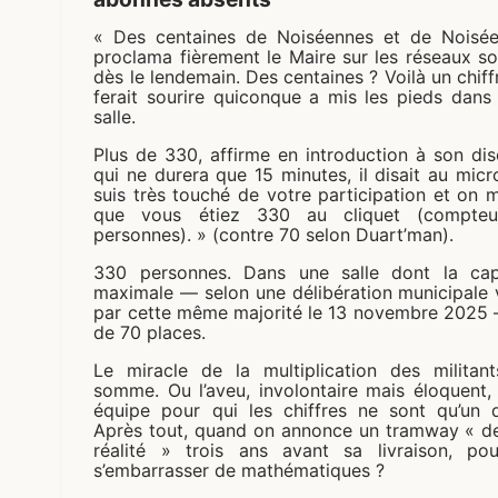
« Des centaines de Noiséennes et de Noisée
proclama fièrement le Maire sur les réseaux s
dès le lendemain. Des centaines ? Voilà un chiff
ferait sourire quiconque a mis les pieds dans
salle.
Plus de 330, affirme en introduction à son di
qui ne durera que 15 minutes, il disait au micr
suis très touché de votre participation et on m
que vous étiez 330 au cliquet (compte
personnes). » (contre 70 selon Duart’man).
330 personnes. Dans une salle dont la cap
maximale — selon une délibération municipale 
par cette même majorité le 13 novembre 2025 
de 70 places.
Le miracle de la multiplication des militant
somme. Ou l’aveu, involontaire mais éloquent,
équipe pour qui les chiffres ne sont qu’un dé
Après tout, quand on annonce un tramway « d
réalité » trois ans avant sa livraison, pou
s’embarrasser de mathématiques ?