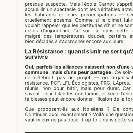
presque suspecte. Mais l’école Carnot s’apprê
accueillir un spectacle dont les véritables act
les habitants et leurs préoccupations — ser
cruellement absents. Comme si le climat lui
voulait rappeler que les certitudes d’hier ne son
celles d’aujourd’hui. Ce soir là, dans cette 
malgré des températures douces, certains ét
bien décidés à s’accrocher encore aux leurs.
La Résistance : quand s’unir ne sert qu’
survivre
Oui, parfois les alliances naissent non d’une 
commune, mais d’une peur partagée.
Ce soir-
ne célébrait pas un projet — on organisai
résistance. PCF, LFI, Écologistes, PRG, L’Après
réunis, non pour bâtir, mais pour durer. Car 
savent : leur bilan les condamne, et seule l’uni
faiblesses peut encore donner l’illusion de la for
Que proposent-ils aux Noiséens ? De conti
Continuer quoi, exactement ? Voilà une question
vaut mieux ne pas poser trop fort dans cette sal