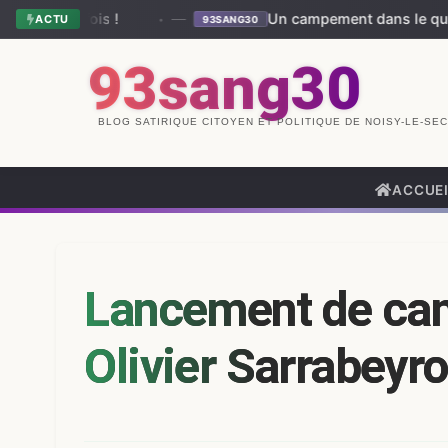
—
Un campement dans le quartier du Londeau 
ACTU
93SANG30
93sang30
BLOG SATIRIQUE CITOYEN ET POLITIQUE DE NOISY-LE-SEC
ACCUE
Lancement de ca
Olivier Sarrabeyro