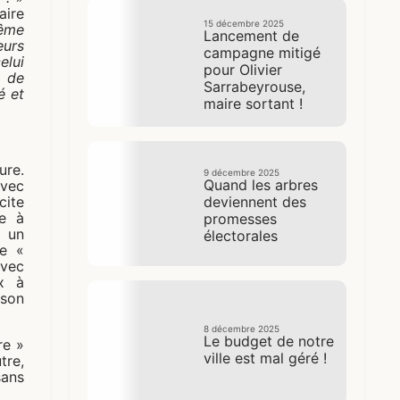
aire
15 décembre 2025
rême
Lancement de
eurs
campagne mitigé
elui
pour Olivier
 de
Sarrabeyrouse,
é et
maire sortant !
ure.
9 décembre 2025
Quand les arbres
avec
cite
deviennent des
e à
promesses
, un
électorales
te «
avec
ux à
 son
8 décembre 2025
Le budget de notre
re »
ville est mal géré !
tre,
sans