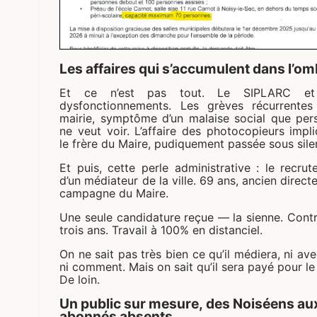
Les affaires qui s’accumulent dans l’o
Et ce n’est pas tout. Le SIPLARC et
dysfonctionnements. Les grèves récurrentes
mairie, symptôme d’un malaise social que per
ne veut voir. L’affaire des photocopieurs impl
le frère du Maire, pudiquement passée sous sile
Et puis, cette perle administrative : le recru
d’un médiateur de la ville. 69 ans, ancien direct
campagne du Maire.
Une seule candidature reçue — la sienne. Cont
trois ans. Travail à 100% en distanciel.
On ne sait pas très bien ce qu’il médiera, ni ave
ni comment. Mais on sait qu’il sera payé pour le 
De loin.
Un public sur mesure, des Noiséens au
abonnés absents