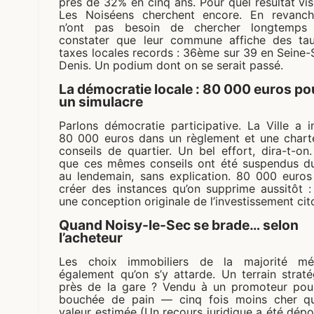
près de 32% en cinq ans. Pour quel résultat vis
Les Noiséens cherchent encore. En revanche
n’ont pas besoin de chercher longtemps
constater que leur commune affiche des ta
taxes locales records : 36ème sur 39 en Seine-
Denis. Un podium dont on se serait passé.
La démocratie locale : 80 000 euros po
un simulacre
Parlons démocratie participative. La Ville a i
80 000 euros dans un règlement et une chart
conseils de quartier. Un bel effort, dira-t-on
que ces mêmes conseils ont été suspendus du
au lendemain, sans explication. 80 000 euros
créer des instances qu’on supprime aussitôt :
une conception originale de l’investissement cit
Quand Noisy-le-Sec se brade… selon
l’acheteur
Les choix immobiliers de la majorité mér
également qu’on s’y attarde. Un terrain strat
près de la gare ? Vendu à un promoteur pou
bouchée de pain — cinq fois moins cher q
valeur estimée (Un recours juridique a été dép