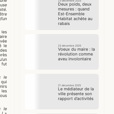
 une
23 décembre 2025
Deux poids, deux
euse
mesures : quand
ité.
Est-Ensemble
être
d’un
Habitat achète au
rabais
 les
aire
avée
é le
23 décembre 2025
Voeux du maire : la
 des
révolution comme
près
aveu involontaire
u’un
 fut
c le
 qui
nirs
21 décembre 2025
Le médiateur de la
 les
ville présente son
tous
rapport d’activités
c le
 ! »