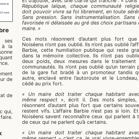
Et d’ajouter, avec une clarté qui tranche :
« Dans
République laïque, chaque communauté religi
doit pouvoir vivre sa foi librement, en toute sérén
Sans pression. Sans instrumentalisation. Sans 
favorisée ni délaissée au gré des choix partisans 
maire. »
mbre
Ces mots résonnent d’autant plus fort que
 ses
Noiséens n’ont pas oublié. Ils n’ont pas oublié l’aff
 à la
Barbie, cette humiliation publique qui reste gr
sonne
dans la mémoire collective. Ils n’ont pas oubli
iquant
deux poids, deux mesures dans le traitement
nce.
communautés. Ils n’ont pas oublié qu’un terrain 
de la gare fut bradé à un promoteur tandis q
tement
autre, enclavé entre l’autoroute et le Londeau,
eur de
cédé au prix fort.
« Un maire doit traiter chaque habitant ave
rat de
même respect »
, écrit il. Des mots simples,
résonnent d’autant plus fort que certains souve
restent vifs. L’affaire Barbie n’est pas si loin. Et
c qui,
Noiséens savent reconnaître ceux qui parlent à 
faire.
de ceux qui ne parlent qu’à certains.
« Un maire doit traiter chaque habitant ave
x
même respect – c’est ça, le vrai vivre-ensemble