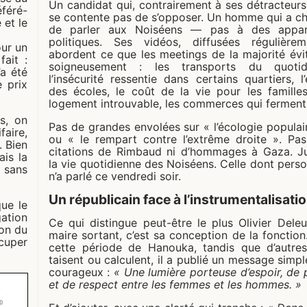
Un candidat qui, contrairement à ses détracteurs
éféré-
se contente pas de s’opposer. Un homme qui a ch
 et le
de parler aux Noiséens — pas à des appare
politiques. Ses vidéos, diffusées régulièrem
our un
abordent ce que les meetings de la majorité évi
ait :
soigneusement : les transports du quotidi
’a été
l’insécurité ressentie dans certains quartiers, l’
e prix
des écoles, le coût de la vie pour les familles
logement introuvable, les commerces qui ferment
s, on
Pas de grandes envolées sur « l’écologie populai
aire,
ou « le rempart contre l’extrême droite ». Pa
. Bien
citations de Rimbaud ni d’hommages à Gaza. J
ais la
la vie quotidienne des Noiséens. Celle dont pers
r sans
n’a parlé ce vendredi soir.
Un républicain face à l’instrumentalisati
que le
gation
Ce qui distingue peut-être le plus Olivier Dele
on du
maire sortant, c’est sa conception de la fonction
ccuper
cette période de Hanouka, tandis que d’autre
taisent ou calculent, il a publié un message simpl
courageux :
« Une lumière porteuse d’espoir, de 
et de respect entre les femmes et les hommes. »