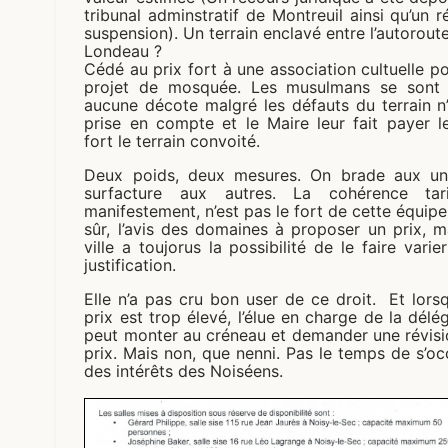
tribunal adminstratif de Montreuil ainsi qu’un r
suspension). Un terrain enclavé entre l’autoroute
Londeau ?
Cédé au prix fort à une association cultuelle p
projet de mosquée. Les musulmans se sont f
aucune décote malgré les défauts du terrain n
prise en compte et le Maire leur fait payer l
fort le terrain convoité.
Deux poids, deux mesures. On brade aux un
surfacture aux autres. La cohérence tarif
manifestement, n’est pas le fort de cette équipe
sûr, l’avis des domaines à proposer un prix, m
ville a toujorus la possibilité de le faire varie
justification.
Elle n’a pas cru bon user de ce droit. Et lors
prix est trop élevé, l’élue en charge de la délé
peut monter au créneau et demander une révisi
prix. Mais non, que nenni. Pas le temps de s’o
des intérêts des Noiséens.