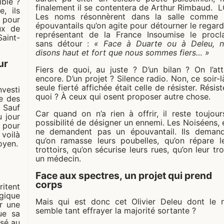
ible ?
finalement il se contentera de Arthur Rimbaud. 
, ils
Les noms résonnèrent dans la salle comme 
 pour
épouvantails qu’on agite pour détourner le regard
ux de
représentant de la France Insoumise le proc
Saint-
sans détour :
« Face à Duarte ou à Deleu, 
disons haut et fort que nous sommes fiers… »
ur
Fiers de quoi, au juste ? D’un bilan ? On l’at
encore. D’un projet ? Silence radio. Non, ce soir-là
seule fierté affichée était celle de résister. Résist
nvesti
quoi ? À ceux qui osent proposer autre chose.
e des
. Sauf
Car quand on n’a rien à offrir, il reste toujour
 jour
possibilité de désigner un ennemi. Les Noiséens, 
 pour
ne demandent pas un épouvantail. Ils deman
 voilà
qu’on ramasse leurs poubelles, qu’on répare l
oyen.
trottoirs, qu’on sécurise leurs rues, qu’on leur tr
un médecin.
Face aux spectres, un projet qui prend
corps
itent
égique
Mais qui est donc cet Olivier Deleu dont le
r une
semble tant effrayer la majorité sortante ?
ue sa
osé au