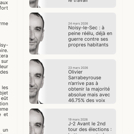
 aux
fort
orme
24 mars 2026
Noisy-le-Sec : à
peine réélu, déjà en
guerre contre ses
propres habitants
isy-
ire.
tera
sur
leur
23 mars 2026
 des
Olivier
Sarrabeyrouse
n’arrive pas à
 les
obtenir la majorité
bjet
absolue mais avec
 eût
46.75% des voix
tion
remporte les
omme
élections
e et
municipales
19 mars 2026
J-2 Avant le 2nd
tour des élections :
 un