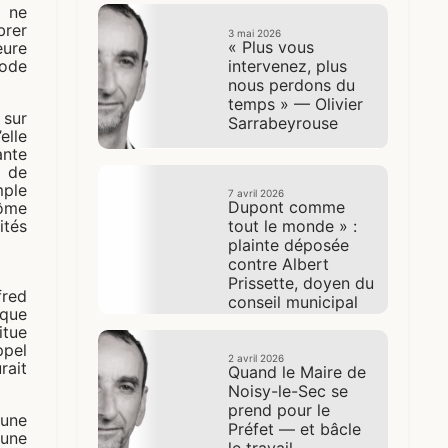
 ne
brer
3 mai 2026
« Plus vous
eure
intervenez, plus
sode
nous perdons du
temps » — Olivier
 sur
Sarrabeyrouse
elle
nte
 de
mple
7 avril 2026
Dupont comme
tôme
tout le monde » :
ités
plainte déposée
contre Albert
Prissette, doyen du
fred
conseil municipal
ique
de Noisy-le-Sec
itue
pel
2 avril 2026
rait
Quand le Maire de
Noisy-le-Sec se
prend pour le
 une
Préfet — et bâcle
 une
le travail