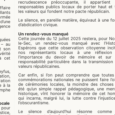
recrudescence préoccupante, il appartient
responsables publics locaux de porter haut et 
ffaire
les valeurs qui fondent notre pacte républicain.
llants
’armée
Le silence, en pareille matière, équivaut à une f
 d’une
d’abdication civique.
igence
Un rendez-vous manqué
Cette journée du 12 juillet 2025 restera, pour No
quées
le-Sec, un rendez-vous manqué avec l’Histo
 – au
Espérons que cette observation citoyenne inci
t son
nos représentants locaux à une réflexion 
érité
l’importance du devoir de mémoire et sur 
à cet
responsabilité particulière dans la transmission
valeurs républicaines.
yfus,
Car enfin, si l’on peut comprendre que toutes
ation,
commémorations nationales ne puissent faire l’o
ation
de cérémonies locales, la moindre des choses
e à la
été qu’un simple rappel pédagogique, une men
iomphe
historique, vînt honorer la mémoire de cet h
qui incarna, malgré lui, la lutte contre l’injustic
l’obscurantisme.
ocale
 pour
Le silence d’aujourd’hui résonne comme
stice,