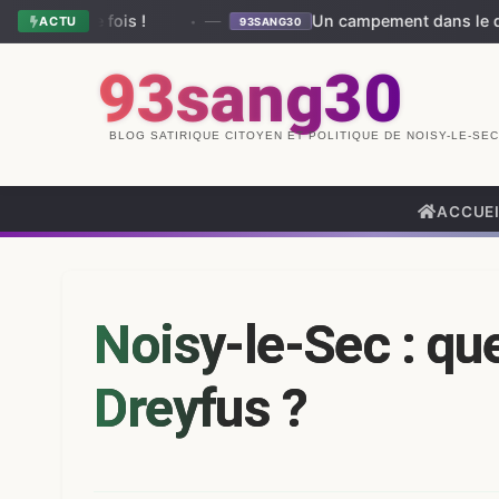
ois !
—
Un campement dans le quartier du Lond
ACTU
93SANG30
93sang30
BLOG SATIRIQUE CITOYEN ET POLITIQUE DE NOISY-LE-SEC
ACCUE
Noisy-le-Sec : q
Dreyfus ?