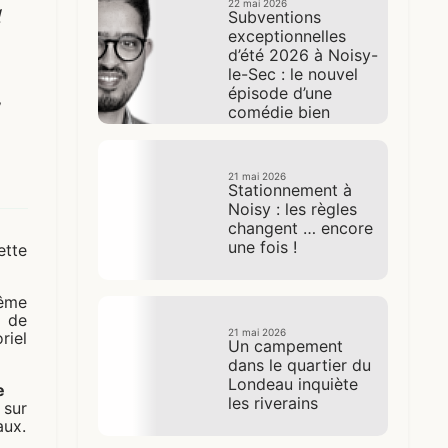
22 mai 2026
d
Subventions
exceptionnelles
d’été 2026 à Noisy-
le-Sec : le nouvel
épisode d’une
y
comédie bien
rodée
21 mai 2026
Stationnement à
Noisy : les règles
changent … encore
une fois !
ette
même
e de
21 mai 2026
iel
Un campement
dans le quartier du
Londeau inquiète
e
les riverains
 sur
aux.