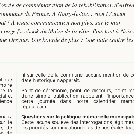
tionale de commémoration de la réhabilitation d’Alfre
communes de France. A Noisy-le-Sec : rien ! Aucun
bat ! Aucune communication non plus, sur le mur
la page facebook du Maire de la ville. Pourtant à Nois
ine Dreyfus. Une bourde de plus ? Une lutte contre les
ni sur celle de la commune, aucune mention de c
lique
date historique n’apparaît.
moire
re la
Point de cérémonie, point de discours, point 
iaire,
d’une simple publication rappelant l’importanc
ilence
cette journée dans notre calendrier mémor
républicain.
canaux
Questions sur la politique mémorielle municipal
ur le
Cette lacune soulève des interrogations légitimes
e, de
les priorités comunicationnelles de nos édiles loc
ion de