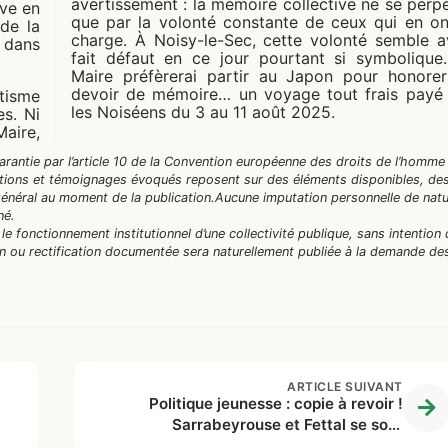
avertissement : la mémoire collective ne se perp
ive en
que par la volonté constante de ceux qui en on
de la
charge. À Noisy-le-Sec, cette volonté semble a
 dans
fait défaut en ce jour pourtant si symbolique
Maire préfèrerai partir au Japon pour honore
devoir de mémoire… un voyage tout frais payé
tisme
les Noiséens du 3 au 11 août 2025.
es. Ni
Maire,
 garantie par l’article 10 de la Convention européenne des droits de l’homme 
tations et témoignages évoqués reposent sur des éléments disponibles, de
énéral au moment de la publication.
Aucune imputation personnelle de nat
né.
 le fonctionnement institutionnel d’une collectivité publique, sans intention
n ou rectification documentée sera naturellement publiée à la demande de
ARTICLE SUIVANT
Politique jeunesse : copie à revoir !
Sarrabeyrouse et Fettal se sont
fourvoyés !