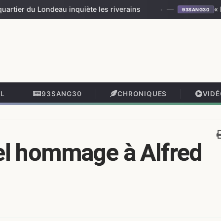
eau inquiète les riverains
—
« Plus vous int
93SANG30
IL
93SANG30
CHRONIQUES
VID
uel hommage à Alfred