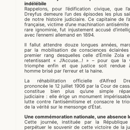
indélébile
Rappelons, pour l’édification civique, que l’a
Dreyfus demeure l’un des épisodes les plus sai
de notre histoire judiciaire. Ce capitaine de l
française, victime d’une machination antisémite
rare ignominie, fut injustement accusé d’intell
avec l’ennemi allemand en 1894.
Il fallut attendre douze longues années, mar
par la mobilisation de consciences éclairées
premier rang desquelles celle d’Émile Zola e
retentissant « J’Accuse…! » – pour que la v
triomphe enfin et que justice soit rendue 
homme brisé par l’erreur et la haine.
La réhabilitation officielle d’Alfred Dre
prononcée le 12 juillet 1906 par la Cour de cass
constitue bien plus qu’une simple répar
judiciaire : elle érige un monument impérissabl
lutte contre l’antisémitisme et consacre le tr
de la vérité sur le mensonge d’État.
Une commémoration nationale, une absence l
Cette journée, instituée par la République
perpétuer le souvenir de cette victoire de la ju