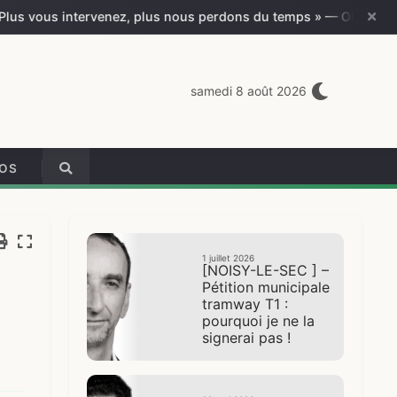
ervenez, plus nous perdons du temps » — Olivier Sarrabeyrouse
samedi 8 août 2026
ÉOS
1 juillet 2026
[NOISY-LE-SEC ] –
Pétition municipale
tramway T1 :
pourquoi je ne la
signerai pas !