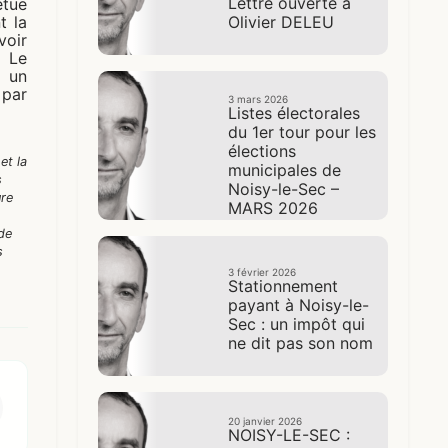
Lettre ouverte à
étue
Olivier DELEU
t la
voir
. Le
r un
 par
3 mars 2026
Listes électorales
du 1er tour pour les
élections
et la
municipales de
s
Noisy-le-Sec –
ure
MARS 2026
 de
s
3 février 2026
Stationnement
payant à Noisy-le-
Sec : un impôt qui
ne dit pas son nom
20 janvier 2026
NOISY-LE-SEC :