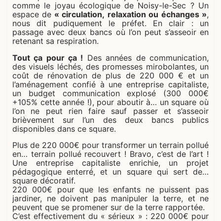
comme le joyau écologique de Noisy-le-Sec ? Un
espace de
« circulation, relaxation ou échanges »
,
nous dit pudiquement le préfet. En clair : un
passage avec deux bancs où l’on peut s’asseoir en
retenant sa respiration.
Tout ça pour ça !
Des années de communication,
des visuels léchés, des promesses mirobolantes, un
coût de rénovation de plus de 220 000 € et un
l’aménagement confié à une entreprise capitaliste,
un budget communication explosé (300 000€
+105% cette année !), pour aboutir à… un square où
l’on ne peut rien faire sauf passer et s’asseoir
brièvement sur l’un des deux bancs publics
disponibles dans ce square.
Plus de 220 000€ pour transformer un terrain pollué
en… terrain pollué recouvert ! Bravo, c’est de l’art !
Une entreprise capitaliste enrichie, un projet
pédagogique enterré, et un square qui sert de…
square décoratif.
220 000€ pour que les enfants ne puissent pas
jardiner, ne doivent pas manipuler la terre, et ne
peuvent que se promener sur de la terre rapportée.
C’est effectivement du « sérieux » : 220 000€ pour