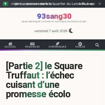
 changent … encore une fois !
—
Un campement dans le quartier du Londeau inquiète les riv
—
« Plus vous interv
93sang30
BLOG SATIRIQUE CITOYEN ET POLITIQUE DE NOISY-LE-SEC
vendredi 7 août 2026
ACCUEIL
93SANG30
CHRONIQUES
VIDÉOS
[Partie 2] le Square
Truffaut : l’échec
cuisant d’une
promesse écolo