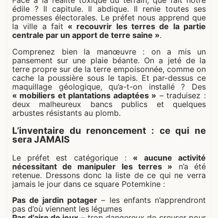
Face à la réalité toxique du terrain, que fait notre
édile ? Il capitule. Il abdique. Il renie toutes ses
promesses électorales. Le préfet nous apprend que
la ville a fait
« recouvrir les terres de la partie
centrale par un apport de terre saine »
.
Comprenez bien la manœuvre : on a mis un
pansement sur une plaie béante. On a jeté de la
terre propre sur de la terre empoisonnée, comme on
cache la poussière sous le tapis. Et par-dessus ce
maquillage géologique, qu’a-t-on installé ? Des
« mobiliers et plantations adaptées »
– traduisez :
deux malheureux bancs publics et quelques
arbustes résistants au plomb.
L’inventaire du renoncement : ce qui ne
sera JAMAIS
Le préfet est catégorique :
« aucune activité
nécessitant de manipuler les terres »
n’a été
retenue. Dressons donc la liste de ce qui ne verra
jamais le jour dans ce square Potemkine :
Pas de jardin potager
– les enfants n’apprendront
pas d’où viennent les légumes
Pas d’aire de jeux
– trop dangereux de creuser pour