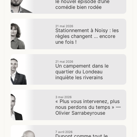
le nouvel épisode d’une
comédie bien rodée
21 mai 2026
Stationnement à Noisy : les
règles changent … encore
une fois !
21 mai 2026
Un campement dans le
quartier du Londeau
inquiète les riverains
3 mai 2026
« Plus vous intervenez, plus
nous perdons du temps » —
Olivier Sarrabeyrouse
7 avril 2026
Dupont comme tout le