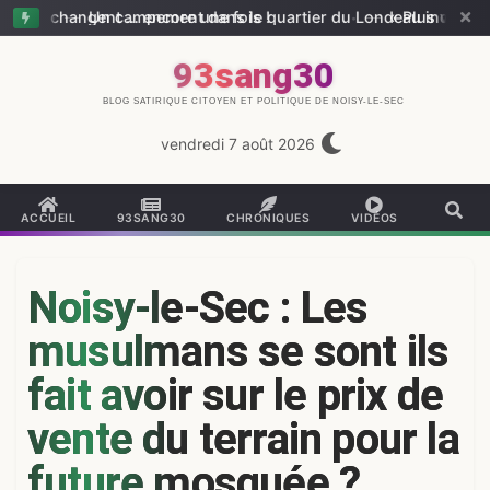
ègles changent … encore une fois !
—
Un campement dans le quartier du Londeau inquiète les
—
« Plus vous in
93sang30
BLOG SATIRIQUE CITOYEN ET POLITIQUE DE NOISY-LE-SEC
vendredi 7 août 2026
ACCUEIL
93SANG30
CHRONIQUES
VIDÉOS
Noisy-le-Sec : Les
musulmans se sont ils
fait avoir sur le prix de
vente du terrain pour la
future mosquée ?